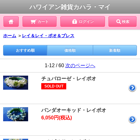
ハワイアン雑貨カハラ・マイ
カート
ログイン
検索
ホーム
＞
レイ＆レイ・ポオ＆ブレス
おすすめ順
価格順
新着順
1-12 / 60
次のページへ
チュバローゼ・レイポオ
SOLD OUT
バンダオーキッド・レイポオ
6,050円(税込)